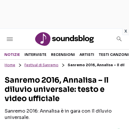
in
x
Sezioni
NOTIZIE
INTERVISTE
RECENSIONI
ARTISTI
TESTI CANZONI
Home
Festival di Sanremo
Sanremo 2016, Annalisa – Il diluv
NOTIZIE
ARTISTI
Sanremo 2016, Annalisa – Il
RECENSIONI MUSICALI
TESTI CANZONI
diluvio universale: testo e
INTERVISTE
TOUR ED EVENTI
video ufficiale
GOSSIP E CURIOSITÀ
TALENT SHOW
Sanremo 2016: Annalisa è in gara con Il diluvio
universale.