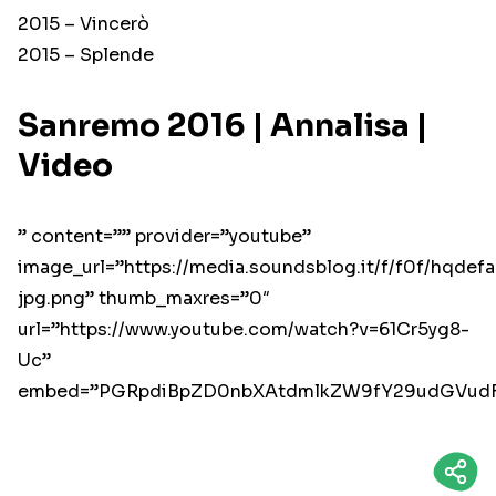
2015 – Vincerò
2015 – Splende
Sanremo 2016 | Annalisa |
Video
” content=”” provider=”youtube”
image_url=”https://media.soundsblog.it/f/f0f/hqdefa
jpg.png” thumb_maxres=”0″
url=”https://www.youtube.com/watch?v=61Cr5yg8-
Uc”
embed=”PGRpdiBpZD0nbXAtdmlkZW9fY29udGVudF