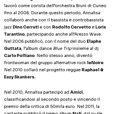
lavorò come corista dell’orchestra Bruni di Cuneo
fino al 2006. Durante questo periodo, Annalisa
collaborò anche con il bassista e controbassista
jazz
Dino Cerruti
e con
Rodolfo Cervetto
e
Loris
Tarantino
, partecipando anche all’Arezzo Wave.
Nel 2006 pubblicò, con il nome del duo
Elaphe
Guttata
, l’album dance
Blue Trip
insieme al dj
Carlo Polliano
. Nello stesso anno, diventò
frontwoman del gruppo alternative rock
leNoire
.
Nel 2010 collarò nel progetto reggae
Raphael &
Eazy Skankers.
Nel 2010, Annalisa partecipò ad
Amici
,
classificandosi al secondo posto e vincendo il
premio della critica di 50mila euro. Nel 2011, la
cantante pubblicò il primo album
Nali
, dal quale