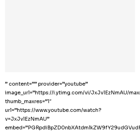
” content=”” provider=”youtube”
image_url=”https://i.ytimg.com/vi/JxJvlEzNmAU/maxr
thumb_maxres=”1″
url=”https://www.youtube.com/watch?
v=JxJvlEzNmAU”
embed=”PGRpdiBpZD0nbXAtdmlkZW9fY29udGVudF