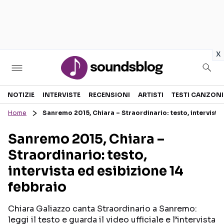
in
x
Sezioni
NOTIZIE
INTERVISTE
RECENSIONI
ARTISTI
TESTI CANZONI
Home
Sanremo 2015, Chiara – Straordinario: testo, intervista
NOTIZIE
ARTISTI
Sanremo 2015, Chiara –
RECENSIONI MUSICALI
TESTI CANZONI
Straordinario: testo,
INTERVISTE
TOUR ED EVENTI
intervista ed esibizione 14
GOSSIP E CURIOSITÀ
TALENT SHOW
febbraio
Chiara Galiazzo canta Straordinario a Sanremo:
leggi il testo e guarda il video ufficiale e l’intervista