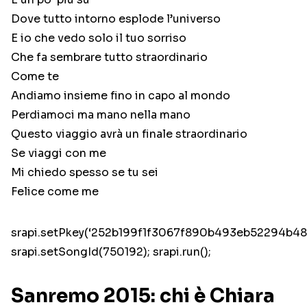
Dove tutto intorno esplode l’universo
E io che vedo solo il tuo sorriso
Che fa sembrare tutto straordinario
Come te
Andiamo insieme fino in capo al mondo
Perdiamoci ma mano nella mano
Questo viaggio avrà un finale straordinario
Se viaggi con me
Mi chiedo spesso se tu sei
Felice come me
srapi.setPkey(‘252b199f1f3067f890b493eb52294b48’
srapi.setSongId(750192); srapi.run();
Sanremo 2015: chi è Chiara