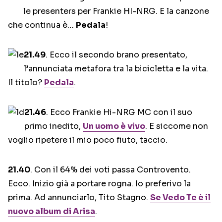
le presenters per Frankie HI-NRG. E la canzone
che continua è…
Pedala
!
21.49
. Ecco il secondo brano presentato,
l’annunciata metafora tra la bicicletta e la vita.
Il titolo?
Pedala
.
21.46
. Ecco Frankie Hi-NRG MC con il suo
primo inedito,
Un uomo è vivo
. E siccome non
voglio ripetere il mio poco fiuto, taccio.
21.40
. Con il 64% dei voti passa Controvento.
Ecco. Inizio già a portare rogna. Io preferivo la
prima. Ad annunciarlo, Tito Stagno.
Se Vedo Te è il
nuovo album di Arisa
.