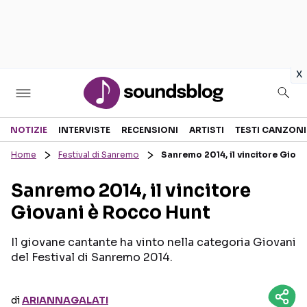
in
x
Sezioni
NOTIZIE
INTERVISTE
RECENSIONI
ARTISTI
TESTI CANZONI
Home
Festival di Sanremo
Sanremo 2014, il vincitore Giov
NOTIZIE
ARTISTI
Sanremo 2014, il vincitore
RECENSIONI MUSICALI
TESTI CANZONI
Giovani è Rocco Hunt
INTERVISTE
TOUR ED EVENTI
GOSSIP E CURIOSITÀ
TALENT SHOW
Il giovane cantante ha vinto nella categoria Giovani
del Festival di Sanremo 2014.
di
ARIANNAGALATI