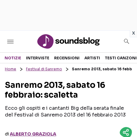
in
x
Sezioni
NOTIZIE
INTERVISTE
RECENSIONI
ARTISTI
TESTI CANZONI
Home
Festival di Sanremo
Sanremo 2013, sabato 16 febbrai
NOTIZIE
ARTISTI
Sanremo 2013, sabato 16
RECENSIONI MUSICALI
TESTI CANZONI
febbraio: scaletta
INTERVISTE
TOUR ED EVENTI
GOSSIP E CURIOSITÀ
TALENT SHOW
Ecco gli ospiti e i cantanti Big della serata finale
del Festival di Sanremo 2013 del 16 febbraio 2013
di
ALBERTO GRAZIOLA