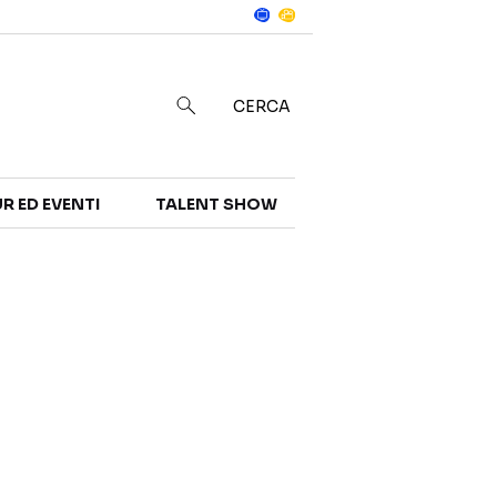
Notizie
in
CERCA
R ED EVENTI
TALENT SHOW