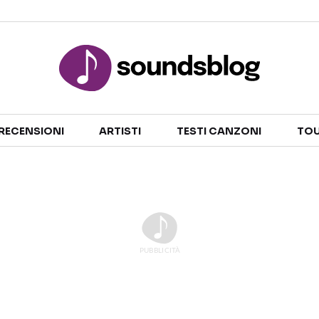
Sezioni
RECENSIONI
ARTISTI
TESTI CANZONI
TOU
NOTIZIE
ARTISTI
RECENSIONI MUSICALI
TESTI CANZONI
INTERVISTE
TOUR ED EVENTI
GOSSIP E CURIOSITÀ
TALENT SHOW