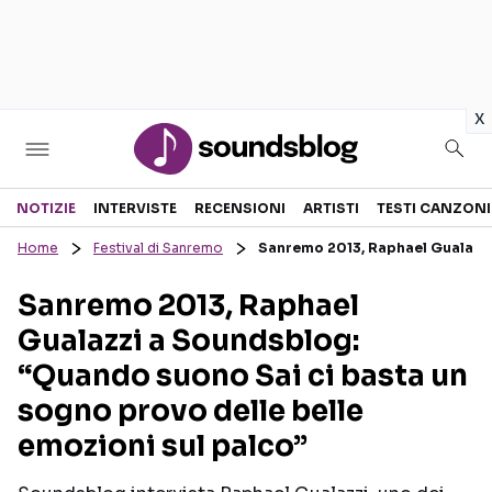
in
x
Sezioni
NOTIZIE
INTERVISTE
RECENSIONI
ARTISTI
TESTI CANZONI
Home
Festival di Sanremo
Sanremo 2013, Raphael Gualazzi
NOTIZIE
ARTISTI
Sanremo 2013, Raphael
RECENSIONI MUSICALI
TESTI CANZONI
Gualazzi a Soundsblog:
INTERVISTE
TOUR ED EVENTI
“Quando suono Sai ci basta un
GOSSIP E CURIOSITÀ
TALENT SHOW
sogno provo delle belle
emozioni sul palco”