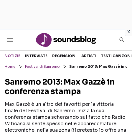
in
x
Sezioni
NOTIZIE
INTERVISTE
RECENSIONI
ARTISTI
TESTI CANZONI
Home
Festival di Sanremo
Sanremo 2013: Max Gazzè in co
NOTIZIE
ARTISTI
Sanremo 2013: Max Gazzè in
RECENSIONI MUSICALI
TESTI CANZONI
conferenza stampa
INTERVISTE
TOUR ED EVENTI
GOSSIP E CURIOSITÀ
TALENT SHOW
Max Gazzè è un altro dei favoriti per la vittoria
finale del Festival di Sanremo. Inizia la sua
conferenza stampa scherzando sul fatto che Radio
Vaticana si sente spesso nelle apparecchiature
elettroniche, nella sua zona (il pretesto lo offre una