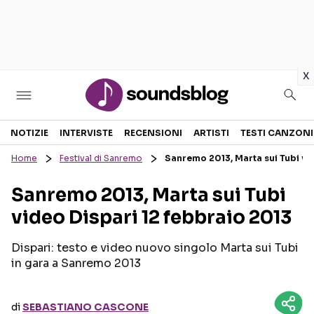
in
x
Sezioni
NOTIZIE
INTERVISTE
RECENSIONI
ARTISTI
TESTI CANZONI
Home
Festival di Sanremo
Sanremo 2013, Marta sui Tubi vi
NOTIZIE
ARTISTI
Sanremo 2013, Marta sui Tubi
RECENSIONI MUSICALI
TESTI CANZONI
video Dispari 12 febbraio 2013
INTERVISTE
TOUR ED EVENTI
GOSSIP E CURIOSITÀ
TALENT SHOW
Dispari: testo e video nuovo singolo Marta sui Tubi
in gara a Sanremo 2013
di
SEBASTIANO CASCONE