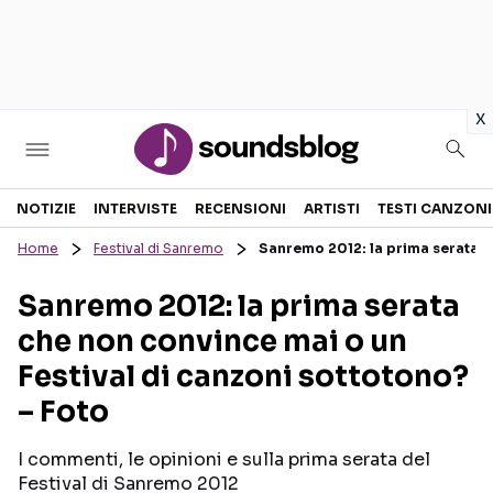
in
x
Sezioni
NOTIZIE
INTERVISTE
RECENSIONI
ARTISTI
TESTI CANZONI
Home
Festival di Sanremo
Sanremo 2012: la prima serata c
NOTIZIE
ARTISTI
Sanremo 2012: la prima serata
RECENSIONI MUSICALI
TESTI CANZONI
che non convince mai o un
INTERVISTE
TOUR ED EVENTI
Festival di canzoni sottotono?
GOSSIP E CURIOSITÀ
TALENT SHOW
– Foto
I commenti, le opinioni e sulla prima serata del
Festival di Sanremo 2012