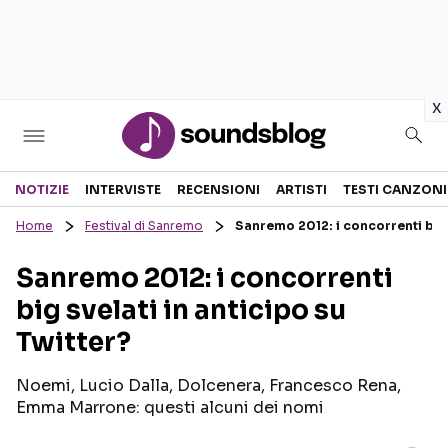
in
x
Sezioni
NOTIZIE
INTERVISTE
RECENSIONI
ARTISTI
TESTI CANZONI
Home
Festival di Sanremo
Sanremo 2012: i concorrenti big 
NOTIZIE
ARTISTI
Sanremo 2012: i concorrenti
RECENSIONI MUSICALI
TESTI CANZONI
big svelati in anticipo su
INTERVISTE
TOUR ED EVENTI
Twitter?
GOSSIP E CURIOSITÀ
TALENT SHOW
Noemi, Lucio Dalla, Dolcenera, Francesco Rena,
Emma Marrone: questi alcuni dei nomi