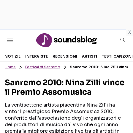
in
x
Sezioni
NOTIZIE
INTERVISTE
RECENSIONI
ARTISTI
TESTI CANZONI
Home
Festival di Sanremo
Sanremo 2010: Nina Zilli vince 
NOTIZIE
ARTISTI
Sanremo 2010: Nina Zilli vince
RECENSIONI MUSICALI
TESTI CANZONI
il Premio Assomusica
INTERVISTE
TOUR ED EVENTI
GOSSIP E CURIOSITÀ
TALENT SHOW
La ventisettene artista piacentina Nina Zilli ha
vinto il prestigioso Premio Assomusica 2010,
conferito dall’associazione degli organizzatori e
dei produttori di musica dal vivo che ogni anno
premia la migliore esibizione live tra gli artisti in