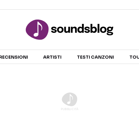
Sezioni
RECENSIONI
ARTISTI
TESTI CANZONI
TOU
NOTIZIE
ARTISTI
RECENSIONI MUSICALI
TESTI CANZONI
INTERVISTE
TOUR ED EVENTI
GOSSIP E CURIOSITÀ
TALENT SHOW