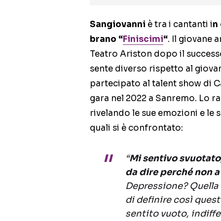
Sangiovanni
è tra i cantanti i
n
brano “
Finiscimi
“
. Il giovane 
Teatro Ariston dopo il successo
sente diverso rispetto al giov
partecipato al talent show di Ca
gara nel 2022 a Sanremo. Lo rac
rivelando le sue emozioni e le s
quali si è confrontato:
“
Mi sentivo svuotato
da dire perché non a
Depressione? Quella è
di definire così ques
sentito vuoto, indiff