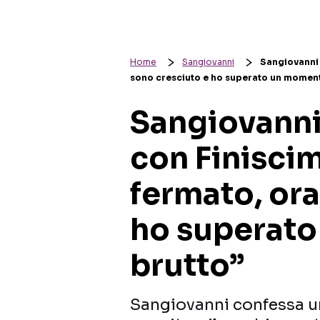
Home
Sangiovanni
Sangiovanni 
sono cresciuto e ho superato un moment
Sangiovanni
con Finiscim
fermato, ora
ho superat
brutto”
Sangiovanni confessa un 