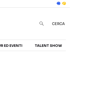
Notizie
in
CERCA
R ED EVENTI
TALENT SHOW