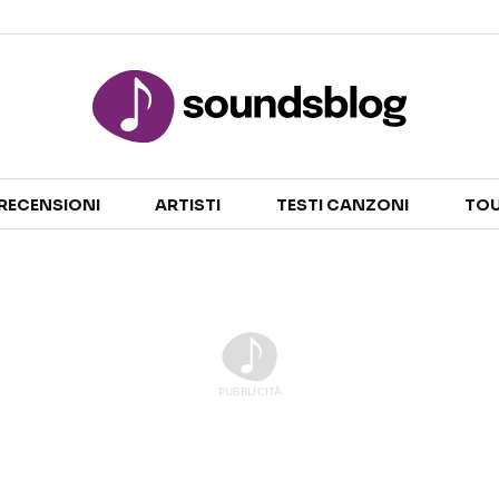
Sezioni
RECENSIONI
ARTISTI
TESTI CANZONI
TOU
NOTIZIE
ARTISTI
RECENSIONI MUSICALI
TESTI CANZONI
INTERVISTE
TOUR ED EVENTI
GOSSIP E CURIOSITÀ
TALENT SHOW