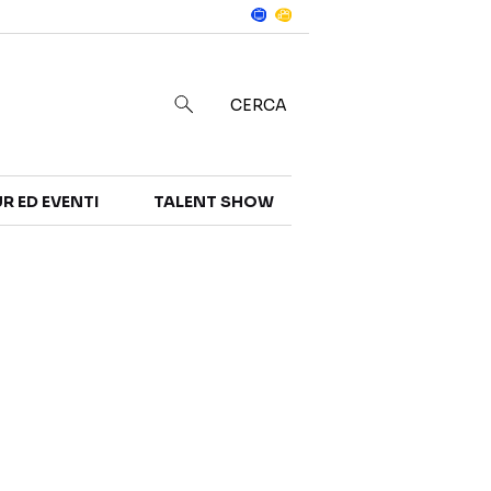
Notizie
in
CERCA
R ED EVENTI
TALENT SHOW