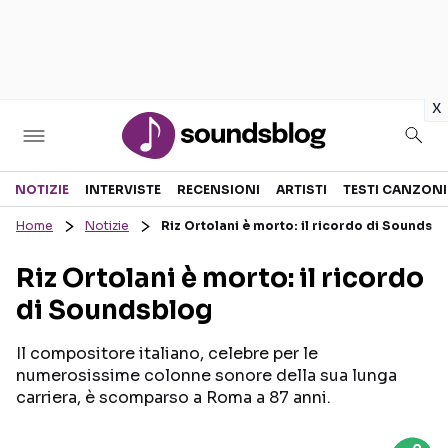
in
x
Sezioni
NOTIZIE
INTERVISTE
RECENSIONI
ARTISTI
TESTI CANZONI
Home
Notizie
Riz Ortolani è morto: il ricordo di Soundsb
NOTIZIE
ARTISTI
Riz Ortolani è morto: il ricordo
RECENSIONI MUSICALI
TESTI CANZONI
di Soundsblog
INTERVISTE
TOUR ED EVENTI
GOSSIP E CURIOSITÀ
TALENT SHOW
Il compositore italiano, celebre per le
numerosissime colonne sonore della sua lunga
carriera, è scomparso a Roma a 87 anni.