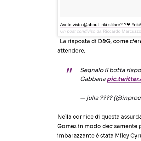
Avete visto @about_riki sfilare? ?❤ #r
Un post condiviso da
Riccardo Marcuzzo 
La risposta di D&G, come c’era 
attendere.
Segnalo il botta risp
Gabbana
pic.twitte
— julia ?️‍??? (@inpro
Nella cornice di questa assurda
Gomez in modo decisamente pi
imbarazzante è stata Miley Cyrus