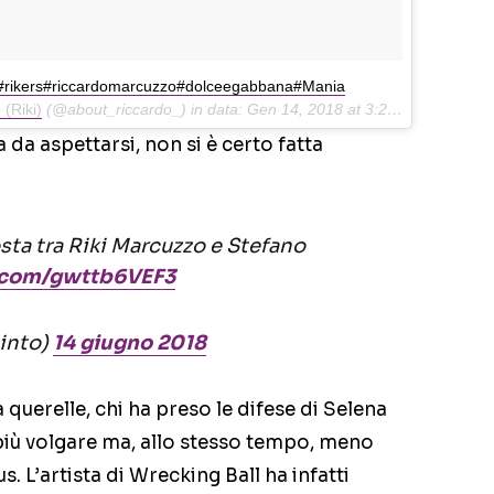
iki#rikers#riccardomarcuzzo#dolceegabbana#Mania
(Riki)
(@about_riccardo_) in data:
Gen 14, 2018 at 3:26 PST
da aspettarsi, non si è certo fatta
osta tra Riki Marcuzzo e Stefano
r.com/gwttb6VEF3
cinto)
14 giugno 2018
 querelle, chi ha preso le difese di Selena
ù volgare ma, allo stesso tempo, meno
. L’artista di Wrecking Ball ha infatti