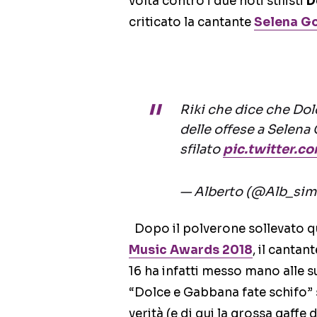
volta contro i due noti stilisti
D
criticato la cantante
Selena G
Riki che dice che Do
delle offese a Selena
sfilato
pic.twitter.
— Alberto (@Alb_sim
Dopo il polverone sollevato q
Music Awards 2018
, il canta
16 ha infatti messo mano alle s
“Dolce e Gabbana fate schifo” sul
verità (e di qui la grossa gaffe 