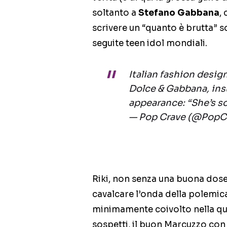
soltanto a
Stefano Gabbana
,
scrivere un “quanto è brutta” s
seguite teen idol mondiali.
Italian fashion desi
Dolce & Gabbana, ins
appearance: “She’s so
— Pop Crave (@PopC
Riki, non senza una buona dos
cavalcare l’onda della polemica
minimamente coivolto nella que
sospetti, il buon Marcuzzo con