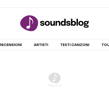
Sezioni
RECENSIONI
ARTISTI
TESTI CANZONI
TOU
NOTIZIE
ARTISTI
RECENSIONI MUSICALI
TESTI CANZONI
INTERVISTE
TOUR ED EVENTI
GOSSIP E CURIOSITÀ
TALENT SHOW