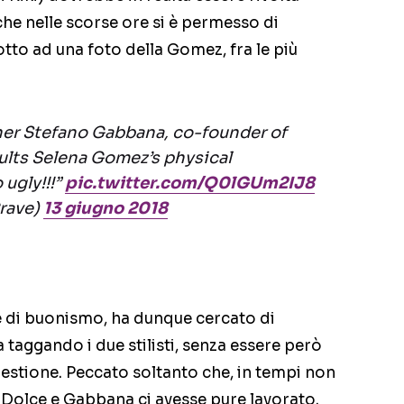
 che nelle scorse ore si è permesso di
otto ad una foto della Gomez, fra le più
gner Stefano Gabbana, co-founder of
ults Selena Gomez’s physical
 ugly!!!”
pic.twitter.com/Q0lGUm2IJ8
rave)
13 giugno 2018
e di buonismo, ha dunque cercato di
 taggando i due stilisti, senza essere però
stione. Peccato soltanto che, in tempi non
 Dolce e Gabbana ci avesse pure lavorato.