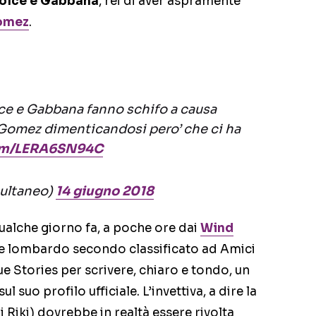
olce e Gabbana
, rei di aver aspramente
omez
.
lce e Gabbana fanno schifo a causa
 Gomez dimenticandosi pero’ che ci ha
com/LERA6SN94C
ultaneo)
14 giugno 2018
ualche giorno fa, a poche ore dai
Wind
nte lombardo secondo classificato ad Amici
ue Stories per scrivere, chiaro e tondo, un
 suo profilo ufficiale. L’invettiva, a dire la
di Riki) dovrebbe in realtà essere rivolta