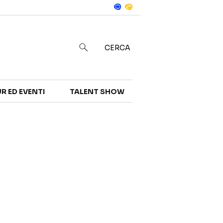
Notizie
in
CERCA
R ED EVENTI
TALENT SHOW