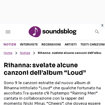
in
x
Sezioni
NOTIZIE
INTERVISTE
RECENSIONI
ARTISTI
TESTI CANZONI
Home
Notizie
Rihanna: svelate alcune canzoni dell’album
NOTIZIE
ARTISTI
Rihanna: svelate alcune
RECENSIONI MUSICALI
TESTI CANZONI
canzoni dell’album “Loud”
INTERVISTE
TOUR ED EVENTI
GOSSIP E CURIOSITÀ
TALENT SHOW
Sono 9 le canzoni estratte dal nuovo album di
Rihanna intitolato “Loud” che qualche fortunato ha
ascoltato.Tra queste c’è l’uptempo “Raining Men”
cantata in collaborazione con la rapper del
momento Nicki Minaj, “Cheers”, che doveva essere