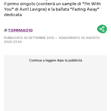
il primo singolo (conterrà un sample di “I’m With
You” di Avril Lavigne) e la ballata “Fading Away”
Seguici sui social
dedicata
di
TOMMASO10
PUBBLICATO
30 SETTEMBRE 2010
AGGIORNATO 30 AGOSTO
2020 23:54