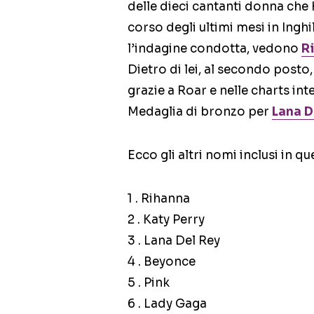
delle dieci cantanti donna ch
corso degli ultimi mesi in Inghi
l’indagine condotta, vedono
R
Dietro di lei, al secondo posto
grazie a Roar e nelle charts int
Medaglia di bronzo per
Lana D
Ecco gli altri nomi inclusi in qu
1 . Rihanna
2 . Katy Perry
3 . Lana Del Rey
4 . Beyonce
5 . Pink
6 . Lady Gaga