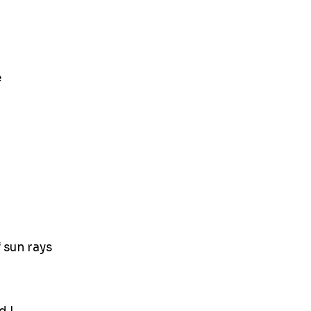
e
f sun rays