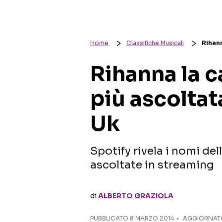
Home
Classifiche Musicali
Rihann
Rihanna la 
più ascoltat
Uk
Spotify rivela i nomi de
ascoltate in streaming
di
ALBERTO GRAZIOLA
PUBBLICATO
8 MARZO 2014
AGGIORNATO