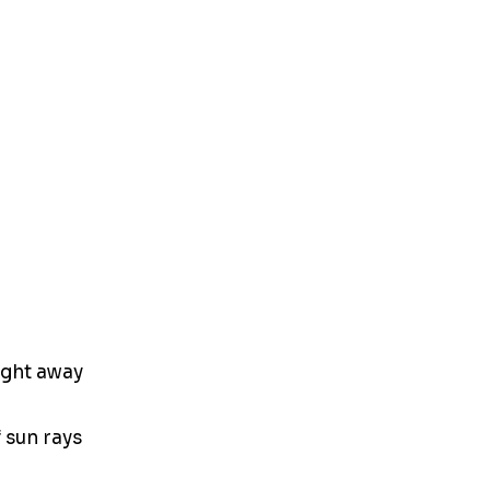
ight away
f sun rays