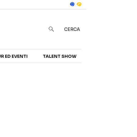
Notizie
in
CERCA
R ED EVENTI
TALENT SHOW