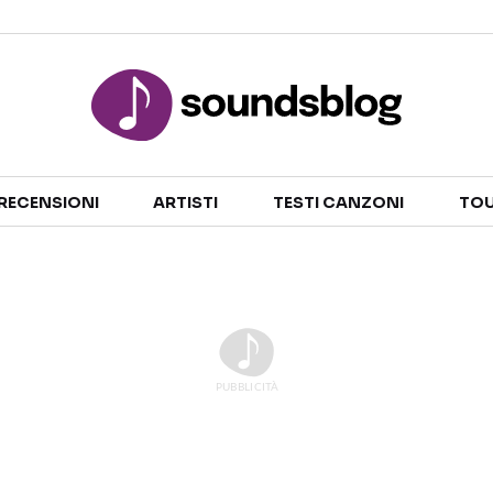
Sezioni
RECENSIONI
ARTISTI
TESTI CANZONI
TOU
NOTIZIE
ARTISTI
RECENSIONI MUSICALI
TESTI CANZONI
INTERVISTE
TOUR ED EVENTI
GOSSIP E CURIOSITÀ
TALENT SHOW