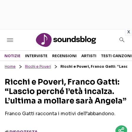
in
x
Sezioni
NOTIZIE
INTERVISTE
RECENSIONI
ARTISTI
TESTI CANZONI
Home
Ricchi e Poveri
Ricchi e Poveri, Franco Gatti: “Lascio
NOTIZIE
ARTISTI
Ricchi e Poveri, Franco Gatti:
RECENSIONI MUSICALI
TESTI CANZONI
“Lascio perché l’età incalza.
INTERVISTE
TOUR ED EVENTI
L’ultima a mollare sarà Angela”
GOSSIP E CURIOSITÀ
TALENT SHOW
Franco Gatti racconta i motivi dell’abbandono.