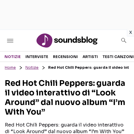
in
x
Sezioni
NOTIZIE
INTERVISTE
RECENSIONI
ARTISTI
TESTI CANZONI
Home
Notizie
Red Hot Chili Peppers: guarda il video inte
NOTIZIE
ARTISTI
Red Hot Chili Peppers: guarda
RECENSIONI MUSICALI
TESTI CANZONI
il video interattivo di “Look
INTERVISTE
TOUR ED EVENTI
Around” dal nuovo album “I’m
GOSSIP E CURIOSITÀ
TALENT SHOW
With You”
Red Hot Chili Peppers: guarda il video interattivo
di “Look Around” dal nuovo album “I’m With You”