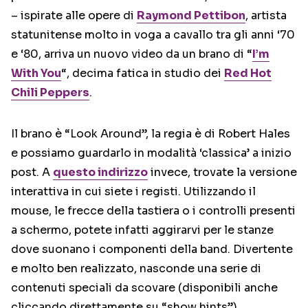
– ispirate alle opere di
Raymond Pettibon
, artista
statunitense molto in voga a cavallo tra gli anni ‘70
e ‘80, arriva un nuovo video da un brano di “
I’m
With You
“, decima fatica in studio dei
Red Hot
Chili Peppers
.
Il brano è “Look Around”, la regia è di Robert Hales
e possiamo guardarlo in modalità ‘classica’ a inizio
post. A
questo indirizzo
invece, trovate la versione
interattiva in cui siete i registi. Utilizzando il
mouse, le frecce della tastiera o i controlli presenti
a schermo, potete infatti aggirarvi per le stanze
dove suonano i componenti della band. Divertente
e molto ben realizzato, nasconde una serie di
contenuti speciali da scovare (disponibili anche
cliccando direttamente su “show hints”).