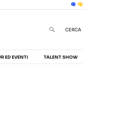
Notizie
in
CERCA
R ED EVENTI
TALENT SHOW