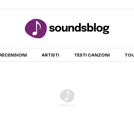
Sezioni
RECENSIONI
ARTISTI
TESTI CANZONI
TOU
NOTIZIE
ARTISTI
RECENSIONI MUSICALI
TESTI CANZONI
INTERVISTE
TOUR ED EVENTI
GOSSIP E CURIOSITÀ
TALENT SHOW