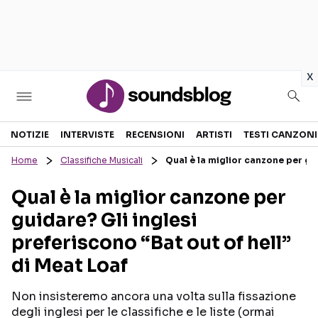
in
x
Sezioni
NOTIZIE
INTERVISTE
RECENSIONI
ARTISTI
TESTI CANZONI
Home
Classifiche Musicali
Qual è la miglior canzone per gui
NOTIZIE
ARTISTI
Qual è la miglior canzone per
RECENSIONI MUSICALI
TESTI CANZONI
guidare? Gli inglesi
INTERVISTE
TOUR ED EVENTI
preferiscono “Bat out of hell”
GOSSIP E CURIOSITÀ
TALENT SHOW
di Meat Loaf
Non insisteremo ancora una volta sulla fissazione
degli inglesi per le classifiche e le liste (ormai