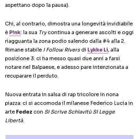
aspettano dopo la pausa).
Chi, al contrario, dimostra una longevità invidiabile
è
P!nk
: la sua
Try
continua a generare ascolti e oggi
riagguanta la zona podio salendo dalla #4 alla 2.
Rimane stabile
I Follow Rivers
di
Lykke Li
, alla
posizione 3: ci ha messo quasi due anni a farsi
notare nel Balpaese, e adesso pare intenzionata a
recuparare il perduto.
Nuova entrata in salsa di rap tricolore in nona
piazza: ci si accomoda il milanese Federico Lucia in
arte
Fedez
con
Si Scrive Schiavitù Si Legge
Libertà
.