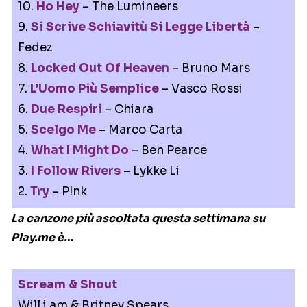
10.
Ho Hey
– The Lumineers
9.
Si Scrive Schiavitù Si Legge Libertà
–
Fedez
8.
Locked Out Of Heaven
– Bruno Mars
7.
L’Uomo Più Semplice
– Vasco Rossi
6.
Due Respiri
– Chiara
5.
Scelgo Me
– Marco Carta
4.
What I Might Do
– Ben Pearce
3.
I Follow Rivers
– Lykke Li
2.
Try
– P!nk
La canzone più ascoltata questa settimana su
Play.me è…
Scream & Shout
Will.i.am & Britney Spears