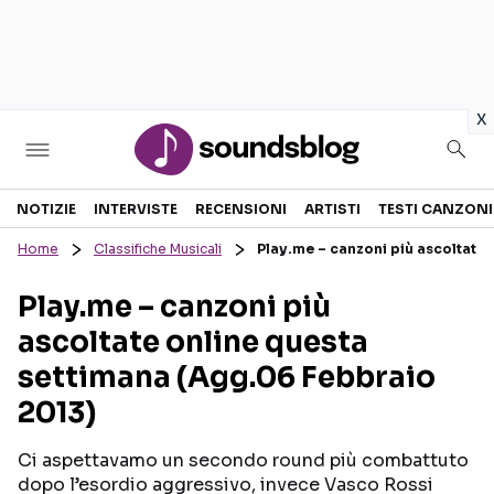
in
x
Sezioni
NOTIZIE
INTERVISTE
RECENSIONI
ARTISTI
TESTI CANZONI
Home
Classifiche Musicali
Play.me – canzoni più ascoltate
NOTIZIE
ARTISTI
Play.me – canzoni più
RECENSIONI MUSICALI
TESTI CANZONI
ascoltate online questa
INTERVISTE
TOUR ED EVENTI
settimana (Agg.06 Febbraio
GOSSIP E CURIOSITÀ
TALENT SHOW
2013)
Ci aspettavamo un secondo round più combattuto
dopo l’esordio aggressivo, invece Vasco Rossi