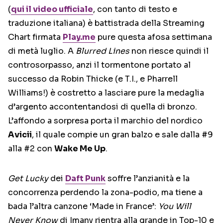
(
qui il video ufficiale
, con tanto di testo e
traduzione italiana) è battistrada della Streaming
Chart firmata
Play.me
pure questa afosa settimana
di metà luglio. A
Blurred Lines
non riesce quindi il
controsorpasso, anzi il tormentone portato al
successo da Robin Thicke (e T.I., e Pharrell
Williams!) è costretto a lasciare pure la medaglia
d’argento accontentandosi di quella di bronzo.
L’affondo a sorpresa porta il marchio del nordico
Avicii
, il quale compie un gran balzo e sale dalla #9
alla #2 con
Wake Me Up
.
Get Lucky
dei
Daft Punk
soffre l’anzianità e la
concorrenza perdendo la zona-podio, ma tiene a
bada l’altra canzone ‘Made in France’:
You Will
Never Know
di Imany rientra alla grande in Top-10 e