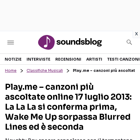
in
x
Sezioni
NOTIZIE
INTERVISTE
RECENSIONI
ARTISTI
TESTI CANZONI
Home
Classifiche Musicali
Play.me – canzoni più ascoltate 
NOTIZIE
ARTISTI
Play.me – canzoni più
RECENSIONI MUSICALI
TESTI CANZONI
ascoltate online 17 luglio 2013:
INTERVISTE
TOUR ED EVENTI
La La La si conferma prima,
GOSSIP E CURIOSITÀ
TALENT SHOW
Wake Me Up sorpassa Blurred
Lines ed è seconda