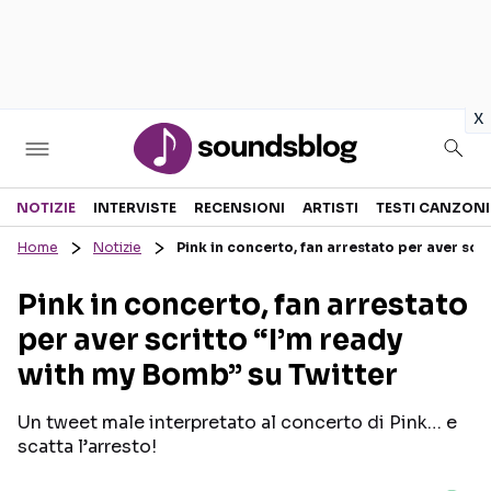
in
x
Sezioni
NOTIZIE
INTERVISTE
RECENSIONI
ARTISTI
TESTI CANZONI
Home
Notizie
Pink in concerto, fan arrestato per aver scr
NOTIZIE
ARTISTI
Pink in concerto, fan arrestato
RECENSIONI MUSICALI
TESTI CANZONI
per aver scritto “I’m ready
INTERVISTE
TOUR ED EVENTI
with my Bomb” su Twitter
GOSSIP E CURIOSITÀ
TALENT SHOW
Un tweet male interpretato al concerto di Pink… e
scatta l’arresto!