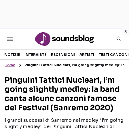
in
x
Sezioni
NOTIZIE
INTERVISTE
RECENSIONI
ARTISTI
TESTI CANZONI
Home
Pinguini Tattici Nucleari, I’m going slightly medley: l
NOTIZIE
ARTISTI
Pinguini Tattici Nucleari, I’m
RECENSIONI MUSICALI
TESTI CANZONI
going slightly medley: la band
INTERVISTE
TOUR ED EVENTI
canta alcune canzoni famose
GOSSIP E CURIOSITÀ
TALENT SHOW
del Festival (Sanremo 2020)
I grandi successi di Sanremo nel medley “I’m going
slightly medley” dei Pinguini Tattici Nucleari al