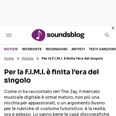
in
x
Sezioni
NOTIZIE
INTERVISTE
RECENSIONI
ARTISTI
TESTI CANZONI
Home
Notizie
Per la F.I.M.I. è finita l’era del singolo
NOTIZIE
ARTISTI
Per la F.I.M.I. è finita l’era del
RECENSIONI MUSICALI
TESTI CANZONI
singolo
INTERVISTE
TOUR ED EVENTI
GOSSIP E CURIOSITÀ
TALENT SHOW
Come ci ha raccontato ieri The Jay, il mercato
musicale digitale è ormai maturo, non più una
nicchia per appassionati, o un argomento buono
per le rubriche di costume futuristico: è la realtà,
ora e adesso. Lo sanno bene le case discografiche