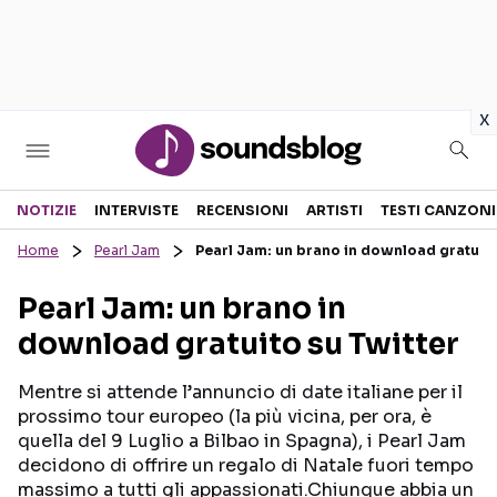
in
x
Sezioni
NOTIZIE
INTERVISTE
RECENSIONI
ARTISTI
TESTI CANZONI
Home
Pearl Jam
Pearl Jam: un brano in download gratuito
NOTIZIE
ARTISTI
Pearl Jam: un brano in
RECENSIONI MUSICALI
TESTI CANZONI
download gratuito su Twitter
INTERVISTE
TOUR ED EVENTI
GOSSIP E CURIOSITÀ
TALENT SHOW
Mentre si attende l’annuncio di date italiane per il
prossimo tour europeo (la più vicina, per ora, è
quella del 9 Luglio a Bilbao in Spagna), i Pearl Jam
decidono di offrire un regalo di Natale fuori tempo
massimo a tutti gli appassionati.Chiunque abbia un