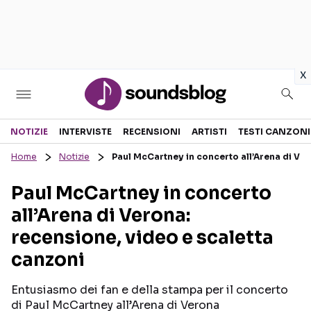
in
x
Sezioni
NOTIZIE
INTERVISTE
RECENSIONI
ARTISTI
TESTI CANZONI
Home
Notizie
Paul McCartney in concerto all’Arena di Ver
NOTIZIE
ARTISTI
Paul McCartney in concerto
RECENSIONI MUSICALI
TESTI CANZONI
all’Arena di Verona:
INTERVISTE
TOUR ED EVENTI
recensione, video e scaletta
GOSSIP E CURIOSITÀ
TALENT SHOW
canzoni
Entusiasmo dei fan e della stampa per il concerto
di Paul McCartney all’Arena di Verona