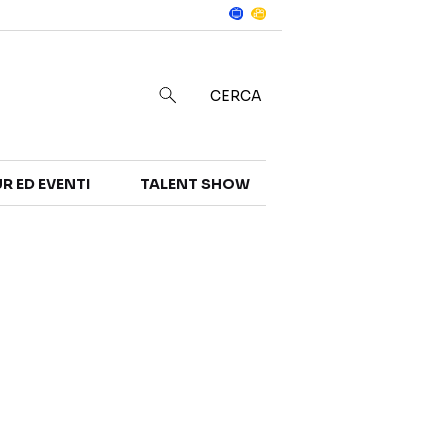
Notizie
in
CERCA
R ED EVENTI
TALENT SHOW