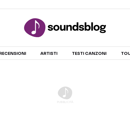
Sezioni
RECENSIONI
ARTISTI
TESTI CANZONI
TOU
NOTIZIE
ARTISTI
RECENSIONI MUSICALI
TESTI CANZONI
INTERVISTE
TOUR ED EVENTI
GOSSIP E CURIOSITÀ
TALENT SHOW