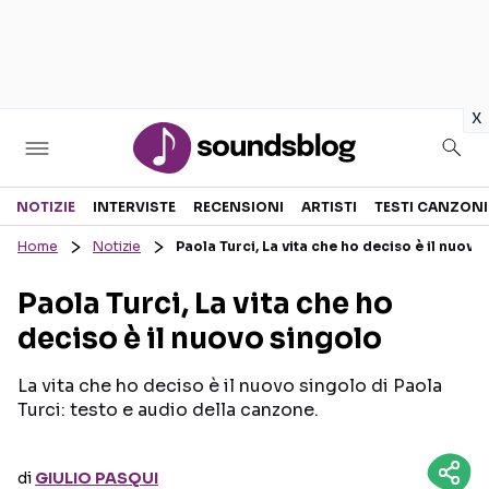
in
x
Sezioni
NOTIZIE
INTERVISTE
RECENSIONI
ARTISTI
TESTI CANZONI
Home
Notizie
Paola Turci, La vita che ho deciso è il nuovo
NOTIZIE
ARTISTI
Paola Turci, La vita che ho
RECENSIONI MUSICALI
TESTI CANZONI
deciso è il nuovo singolo
INTERVISTE
TOUR ED EVENTI
GOSSIP E CURIOSITÀ
TALENT SHOW
La vita che ho deciso è il nuovo singolo di Paola
Turci: testo e audio della canzone.
di
GIULIO PASQUI