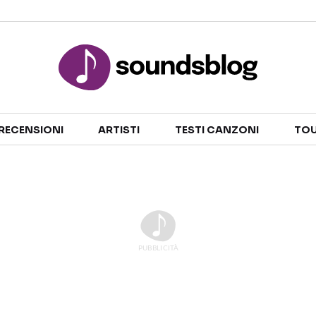
Sezioni
RECENSIONI
ARTISTI
TESTI CANZONI
TOU
NOTIZIE
ARTISTI
RECENSIONI MUSICALI
TESTI CANZONI
INTERVISTE
TOUR ED EVENTI
GOSSIP E CURIOSITÀ
TALENT SHOW