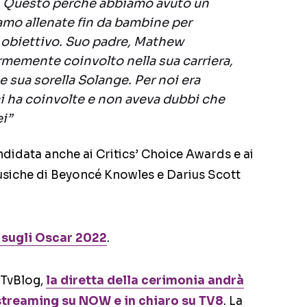
cé. Questo perché abbiamo avuto un
iamo allenate fin da bambine per
o obiettivo. Suo padre, Mathew
memente coinvolto nella sua carriera,
 sua sorella Solange. Per noi era
 ci ha coinvolte e non aveva dubbi che
i”
andidata anche ai Critics’ Choice Awards e ai
usiche di Beyoncé Knowles e Darius Scott
o sugli Oscar 2022
.
 TvBlog,
la diretta della cerimonia andrà
 streaming su NOW e in chiaro su TV8
. La