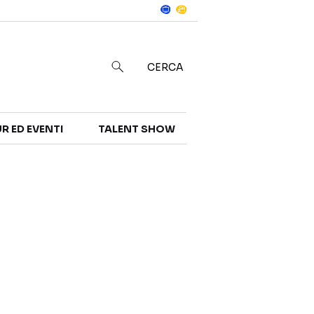
Notizie
in
CERCA
R ED EVENTI
TALENT SHOW