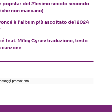
de popstar del 21esimo secolo secondo
miche non mancano)
oncé è l’album più ascoltato del 2024
y
é feat. Miley Cyrus: traduzione, testo
la canzone