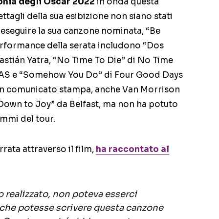
monia degli Oscar 2022
in onda questa
ettagli della sua esibizione non siano stati
e eseguire la sua canzone nominata, “Be
 performance della serata includono “Dos
stián Yatra, “No Time To Die” di No Time
NNEAS e “Somehow You Do” di Four Good Days
n comunicato stampa, anche Van Morrison
n “Down to Joy” da Belfast, ma non ha potuto
mmi del tour.
rrata attraverso il film,
ha raccontato al
o realizzato, non poteva esserci
 che potesse scrivere questa canzone