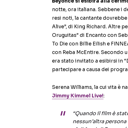
Beyoncé si esibirà alla ceri
notte, ora italiana. Sebbene i d
resi noti, la cantante dovrebb
Alive”, di King Richard. Altre
Oruguitas” di Encanto con Seba
To Die con Billie Eilish e FI
con Reba McEntire. Secondo u
era stato invitato a esibirsi i
partecipare a causa dei progra
Serena Williams, la cui vita è na
Jimmy Kimmel Live!
:
“Quando il film è stat
nessun’altra persona