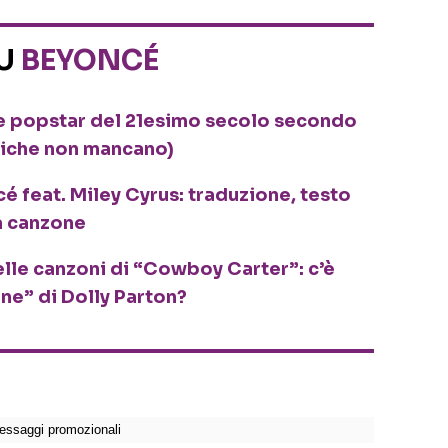
SU
BEYONCÉ
de popstar del 21esimo secolo secondo
miche non mancano)
é feat. Miley Cyrus: traduzione, testo
la canzone
delle canzoni di “Cowboy Carter”: c’è
ene” di Dolly Parton?