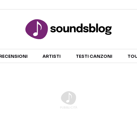
Sezioni
RECENSIONI
ARTISTI
TESTI CANZONI
TOU
NOTIZIE
ARTISTI
RECENSIONI MUSICALI
TESTI CANZONI
INTERVISTE
TOUR ED EVENTI
GOSSIP E CURIOSITÀ
TALENT SHOW