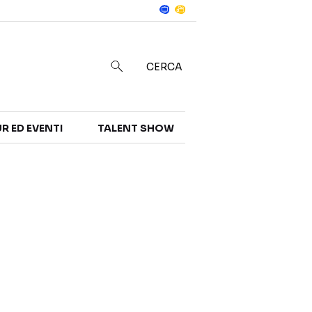
Notizie
in
CERCA
R ED EVENTI
TALENT SHOW