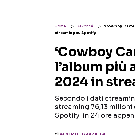
Home
Beyoncé
‘Cowboy Carter’
streaming su Spotify
‘Cowboy Car
l’album più 
2024 in stre
Secondo i dati streaming
streaming 76,13 milioni 
Spotify, in 24 ore appen
di
ALBERTO GRAZIOLA