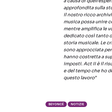
a causa di quell’esper
approfondita sulla st
il nostro ricco archiv
musica possa unire co
mentre amplifica le 
dedicato così tanto de
storia musicale. Le c
sono approcciata per 
hanno costretta a supe
imposti. Act II è il ri
e del tempo che ho de
questo lavoro”
BEYONCÉ
NOTIZIE