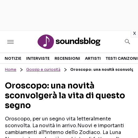
in
x
Sezioni
NOTIZIE
INTERVISTE
RECENSIONI
ARTISTI
TESTI CANZONI
Home
Gossip e curiosità
Oroscopo: una novità sconvolgerà
NOTIZIE
ARTISTI
Oroscopo: una novità
RECENSIONI MUSICALI
TESTI CANZONI
sconvolgerà la vita di questo
INTERVISTE
TOUR ED EVENTI
segno
GOSSIP E CURIOSITÀ
TALENT SHOW
Oroscopo, per un segno vita letteralmente
sconvolta. La novità in arrivo.Nuovi e importanti
cambiamenti all’interno dello Zodiaco. La Luna