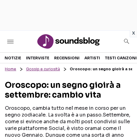
in
x
Sezioni
NOTIZIE
INTERVISTE
RECENSIONI
ARTISTI
TESTI CANZONI
Home
Gossip e curiosità
Oroscopo: un segno gioirà a set
NOTIZIE
ARTISTI
Oroscopo: un segno gioirà a
RECENSIONI MUSICALI
TESTI CANZONI
settembre: cambio vita
INTERVISTE
TOUR ED EVENTI
GOSSIP E CURIOSITÀ
TALENT SHOW
Oroscopo, cambia tutto nel mese in corso per un
segno zodiacale. La svolta è a un passo.Settembre,
come si evince anche da molti post condivisi sulle
varie piattaforme Social, è visto oramai come il
nuovo Gennaio. Dunque come una sorta di anno