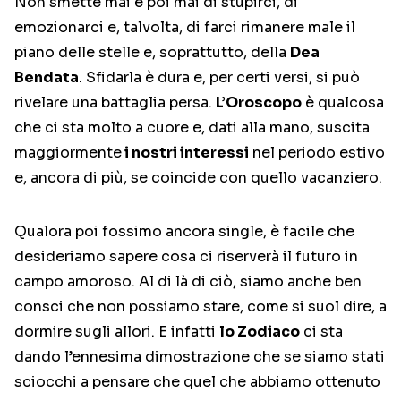
Non smette mai e poi mai di stupirci, di
emozionarci e, talvolta, di farci rimanere male il
piano delle stelle e, soprattutto, della
Dea
Bendata
. Sfidarla è dura e, per certi versi, si può
rivelare una battaglia persa.
L’Oroscopo
è qualcosa
che ci sta molto a cuore e, dati alla mano, suscita
maggiormente
i nostri interessi
nel periodo estivo
e, ancora di più, se coincide con quello vacanziero.
Qualora poi fossimo ancora single, è facile che
desideriamo sapere cosa ci riserverà il futuro in
campo amoroso. Al di là di ciò, siamo anche ben
consci che non possiamo stare, come si suol dire, a
dormire sugli allori. E infatti
lo Zodiaco
ci sta
dando l’ennesima dimostrazione che se siamo stati
sciocchi a pensare che quel che abbiamo ottenuto