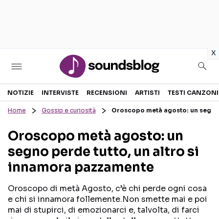
in
x
Sezioni
NOTIZIE
INTERVISTE
RECENSIONI
ARTISTI
TESTI CANZONI
Home
Gossip e curiosità
Oroscopo metà agosto: un segno 
NOTIZIE
ARTISTI
Oroscopo metà agosto: un
RECENSIONI MUSICALI
TESTI CANZONI
segno perde tutto, un altro si
INTERVISTE
TOUR ED EVENTI
innamora pazzamente
GOSSIP E CURIOSITÀ
TALENT SHOW
Oroscopo di metà Agosto, c’è chi perde ogni cosa
e chi si innamora follemente.Non smette mai e poi
mai di stupirci, di emozionarci e, talvolta, di farci