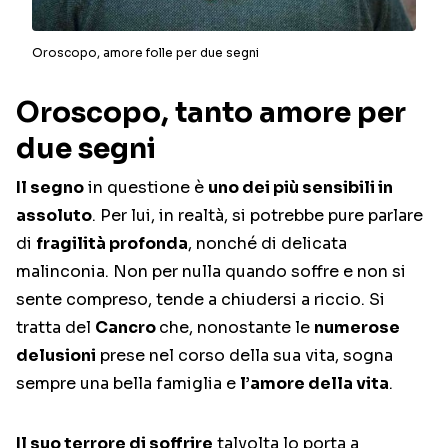
Oroscopo, amore folle per due segni
Oroscopo, tanto amore per
due segni
Il segno
in questione è
uno dei più sensibili in
assoluto
. Per lui, in realtà, si potrebbe pure parlare
di
fragilità profonda
, nonché di delicata
malinconia. Non per nulla quando soffre e non si
sente compreso, tende a chiudersi a riccio. Si
tratta del
Cancro
che, nonostante le
numerose
delusioni
prese nel corso della sua vita, sogna
sempre una bella famiglia e
l’amore della vita
.
Il suo terrore di soffrire
talvolta lo porta a