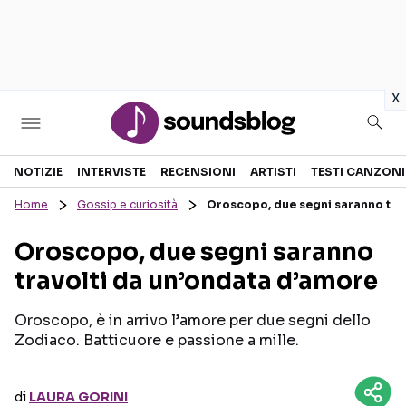
in
x
Sezioni
NOTIZIE
INTERVISTE
RECENSIONI
ARTISTI
TESTI CANZONI
Home
Gossip e curiosità
Oroscopo, due segni saranno tra
NOTIZIE
ARTISTI
Oroscopo, due segni saranno
RECENSIONI MUSICALI
TESTI CANZONI
travolti da un’ondata d’amore
INTERVISTE
TOUR ED EVENTI
GOSSIP E CURIOSITÀ
TALENT SHOW
Oroscopo, è in arrivo l’amore per due segni dello
Zodiaco. Batticuore e passione a mille.
di
LAURA GORINI