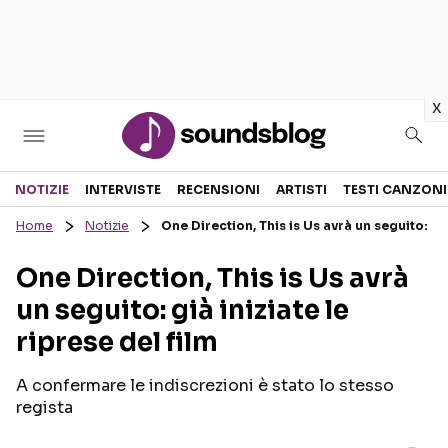
in
x
Sezioni
NOTIZIE
INTERVISTE
RECENSIONI
ARTISTI
TESTI CANZONI
Home
Notizie
One Direction, This is Us avrà un seguito: già
NOTIZIE
ARTISTI
One Direction, This is Us avrà
RECENSIONI MUSICALI
TESTI CANZONI
un seguito: già iniziate le
INTERVISTE
TOUR ED EVENTI
riprese del film
GOSSIP E CURIOSITÀ
TALENT SHOW
A confermare le indiscrezioni è stato lo stesso
regista