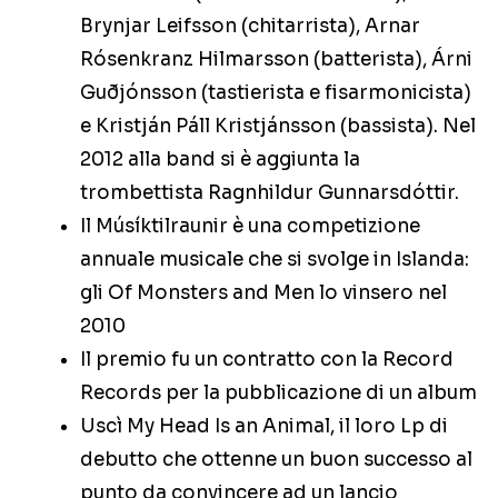
Brynjar Leifsson (chitarrista), Arnar
Rósenkranz Hilmarsson (batterista), Árni
Guðjónsson (tastierista e fisarmonicista)
e Kristján Páll Kristjánsson (bassista). Nel
2012 alla band si è aggiunta la
trombettista Ragnhildur Gunnarsdóttir.
Il Músíktilraunir è una competizione
annuale musicale che si svolge in Islanda:
gli Of Monsters and Men lo vinsero nel
2010
Il premio fu un contratto con la Record
Records per la pubblicazione di un album
Uscì My Head Is an Animal, il loro Lp di
debutto che ottenne un buon successo al
punto da convincere ad un lancio