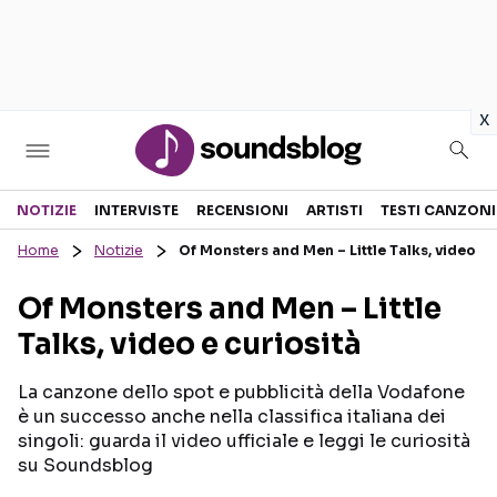
in
x
Sezioni
NOTIZIE
INTERVISTE
RECENSIONI
ARTISTI
TESTI CANZONI
Home
Notizie
Of Monsters and Men – Little Talks, video e 
NOTIZIE
ARTISTI
Of Monsters and Men – Little
RECENSIONI MUSICALI
TESTI CANZONI
Talks, video e curiosità
INTERVISTE
TOUR ED EVENTI
GOSSIP E CURIOSITÀ
TALENT SHOW
La canzone dello spot e pubblicità della Vodafone
è un successo anche nella classifica italiana dei
singoli: guarda il video ufficiale e leggi le curiosità
su Soundsblog