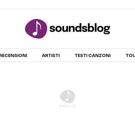
Sezioni
RECENSIONI
ARTISTI
TESTI CANZONI
TOU
NOTIZIE
ARTISTI
RECENSIONI MUSICALI
TESTI CANZONI
INTERVISTE
TOUR ED EVENTI
GOSSIP E CURIOSITÀ
TALENT SHOW