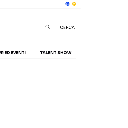
Notizie
in
CERCA
R ED EVENTI
TALENT SHOW