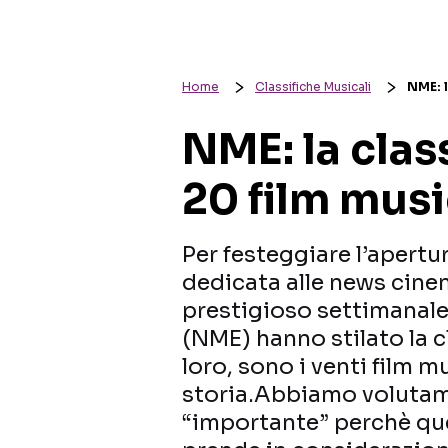
Home
Classifiche Musicali
NME: l
NME: la class
20 film musi
Per festeggiare l’apert
dedicata alle news cinem
prestigioso settimanale
(NME) hanno stilato la c
loro, sono i venti film m
storia.Abbiamo volutame
“importante” perchè qu