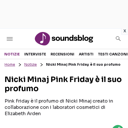
in
x
Sezioni
NOTIZIE
INTERVISTE
RECENSIONI
ARTISTI
TESTI CANZONI
Home
Notizie
Nicki Minaj Pink Friday è il suo profumo
NOTIZIE
ARTISTI
Nicki Minaj Pink Friday è il suo
RECENSIONI MUSICALI
TESTI CANZONI
profumo
INTERVISTE
TOUR ED EVENTI
GOSSIP E CURIOSITÀ
TALENT SHOW
Pink Friday è il profumo di Nicki Minaj creato in
collaborazione con i laboratori cosmetici di
Elizabeth Arden