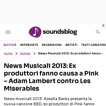
in
x
Sezioni
NOTIZIE
INTERVISTE
RECENSIONI
ARTISTI
TESTI CANZONI
Home
Notizie
News Musicali 2013: Ex produttori fanno ca
NOTIZIE
ARTISTI
News Musicali 2013: Ex
RECENSIONI MUSICALI
TESTI CANZONI
produttori fanno causa a Pink
INTERVISTE
TOUR ED EVENTI
– Adam Lambert contro Les
GOSSIP E CURIOSITÀ
TALENT SHOW
Miserables
News musicali 2013: Azealia Banks presenta la
nuova canzone BBD, ex produttori di Pink fanno