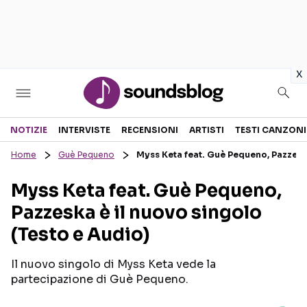
in
x
Sezioni
NOTIZIE
INTERVISTE
RECENSIONI
ARTISTI
TESTI CANZONI
Home
Guè Pequeno
Myss Keta feat. Guè Pequeno, Pazzeska
NOTIZIE
ARTISTI
Myss Keta feat. Guè Pequeno,
RECENSIONI MUSICALI
TESTI CANZONI
Pazzeska è il nuovo singolo
INTERVISTE
TOUR ED EVENTI
(Testo e Audio)
GOSSIP E CURIOSITÀ
TALENT SHOW
Il nuovo singolo di Myss Keta vede la
partecipazione di Guè Pequeno.