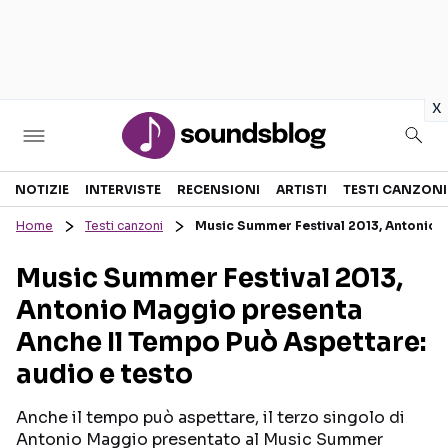
in
x
Sezioni
NOTIZIE
INTERVISTE
RECENSIONI
ARTISTI
TESTI CANZONI
Home
Testi canzoni
Music Summer Festival 2013, Antonio 
NOTIZIE
ARTISTI
Music Summer Festival 2013,
RECENSIONI MUSICALI
TESTI CANZONI
Antonio Maggio presenta
INTERVISTE
TOUR ED EVENTI
Anche Il Tempo Può Aspettare:
GOSSIP E CURIOSITÀ
TALENT SHOW
audio e testo
Anche il tempo può aspettare, il terzo singolo di
Antonio Maggio presentato al Music Summer