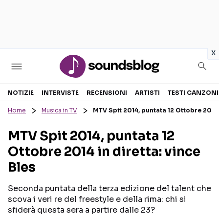
in
x
Sezioni
NOTIZIE
INTERVISTE
RECENSIONI
ARTISTI
TESTI CANZONI
Home
Musica in TV
MTV Spit 2014, puntata 12 Ottobre 2014 i
NOTIZIE
ARTISTI
MTV Spit 2014, puntata 12
RECENSIONI MUSICALI
TESTI CANZONI
Ottobre 2014 in diretta: vince
INTERVISTE
TOUR ED EVENTI
Bles
GOSSIP E CURIOSITÀ
TALENT SHOW
Seconda puntata della terza edizione del talent che
scova i veri re del freestyle e della rima: chi si
sfiderà questa sera a partire dalle 23?