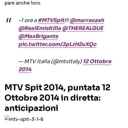
pare anche loro.
-1 ora a
#MTVSpit
!!!
@marracash
@RealEmisKilla
@THEREALGUE
@MaxBrigante
pic.twitter.com/JpLzH2uXQc
— MTV Italia (@mtvitaly)
12 Ottobre
2014
MTV Spit 2014, puntata 12
Ottobre 2014 in diretta:
anticipazioni