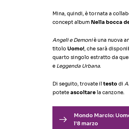
Mina, quindi, è tornata a colla
concept album
Nella bocca de
Angeli e Demoni
è una nuova ant
titolo
Uomo!
, che sarà disponi
quarto singolo estratto da q
e
Leggenda Urbana
.
Di seguito, trovate il
testo
di
A
potete
ascoltare
la canzone.
Mondo Marcio: Uomo! 
l’8 marzo