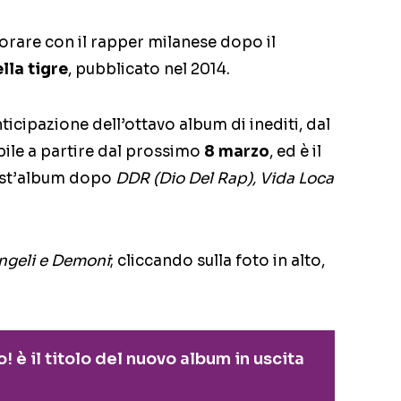
borare con il rapper milanese dopo il
lla tigre
, pubblicato nel 2014.
icipazione dell’ottavo album di inediti, dal
bile a partire dal prossimo
8 marzo
, ed è il
uest’album dopo
DDR (Dio Del Rap), Vida Loca
ngeli e Demoni
; cliccando sulla foto in alto,
è il titolo del nuovo album in uscita