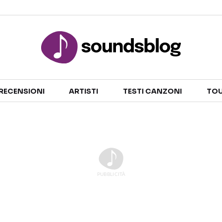
Sezioni
RECENSIONI
ARTISTI
TESTI CANZONI
TOU
NOTIZIE
ARTISTI
RECENSIONI MUSICALI
TESTI CANZONI
INTERVISTE
TOUR ED EVENTI
GOSSIP E CURIOSITÀ
TALENT SHOW