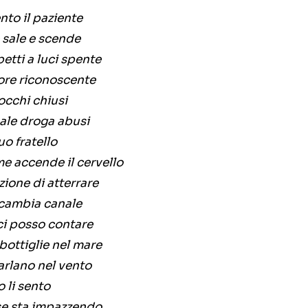
ento il paziente
e sale e scende
etti a luci spente
ore riconoscente
occhi chiusi
uale droga abusi
uo fratello
ame accende il cervello
zione di atterrare
e cambia canale
ci posso contare
ottiglie nel mare
arlano nel vento
o li sento
se sta impazzendo