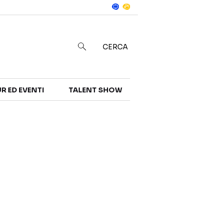
Notizie
in
CERCA
R ED EVENTI
TALENT SHOW