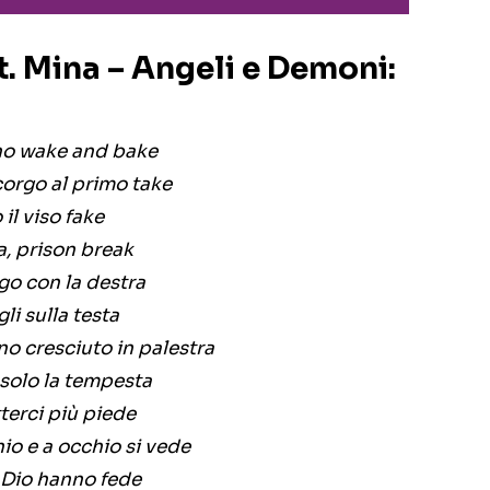
. Mina – Angeli e Demoni:
rno wake and bake
corgo al primo take
il viso fake
a, prison break
ego con la destra
li sulla testa
no cresciuto in palestra
 solo la tempesta
tterci più piede
io e a occhio si vede
 Dio hanno fede