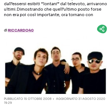
dall’essersi esibiti “lontani” dal televoto, arrivarono
ultimi.Dimostrando che quell’ultimo posto forse
Seguici sui social
non era poi così importante, ora tornano con
di
RICCARDO40
PUBBLICATO
15 OTTOBRE 2008
AGGIORNATO 31 AGOSTO 2020
19:29