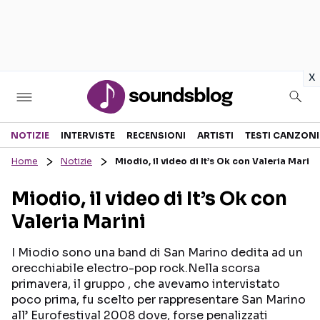
in
x
Sezioni
NOTIZIE
INTERVISTE
RECENSIONI
ARTISTI
TESTI CANZONI
Home
Notizie
Miodio, il video di It’s Ok con Valeria Marini
NOTIZIE
ARTISTI
Miodio, il video di It’s Ok con
RECENSIONI MUSICALI
TESTI CANZONI
Valeria Marini
INTERVISTE
TOUR ED EVENTI
GOSSIP E CURIOSITÀ
TALENT SHOW
I Miodio sono una band di San Marino dedita ad un
orecchiabile electro-pop rock.Nella scorsa
primavera, il gruppo , che avevamo intervistato
poco prima, fu scelto per rappresentare San Marino
all’ Eurofestival 2008 dove, forse penalizzati