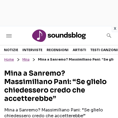
in
x
Sezioni
NOTIZIE
INTERVISTE
RECENSIONI
ARTISTI
TESTI CANZONI
Home
Mina
Mina a Sanremo? Massimiliano Pani: “Se glie
NOTIZIE
ARTISTI
Mina a Sanremo?
RECENSIONI MUSICALI
TESTI CANZONI
Massimiliano Pani: “Se glielo
INTERVISTE
TOUR ED EVENTI
chiedessero credo che
GOSSIP E CURIOSITÀ
TALENT SHOW
accetterebbe”
Mina a Sanremo? Massimiliano Pani: “Se glielo
chiedessero credo che accetterebbe”