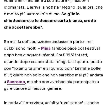
volentieri”. “Insieme a sua madre?”, insiste il
giornalista. E arriva la notizia “Meglio lei, allora, che
è molto più autorevole di me.
Se glielo
chiedessero, e le dessero carta bianca, credo
che accetterebbe
“.
Se mai la collaborazione andasse in porto – e i
dubbi sono molti –
Mina
farebbe pace col Festival
dopo ben cinquantun’anni. Era il 1961 infatti,
quando dopo essere stata relegata al quarto posto
con “Io amo tu ami” e al quinto con “Le mille bolle
blu”, giurò non solo che non sarebbe mai più andata
a
Sanremo
, ma che non avrebbe più partecipato a
gare canore di nessun genere.
In coda all’intervista, un’altra ‘rivelazione’ – anche