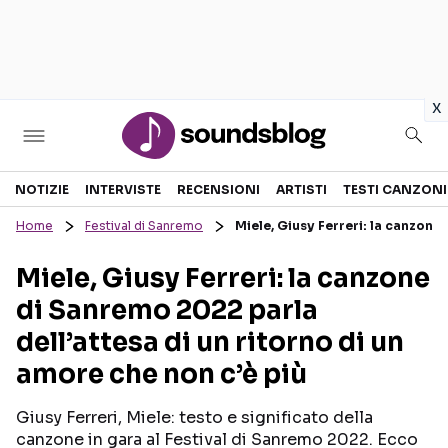
in
x
Sezioni
NOTIZIE
INTERVISTE
RECENSIONI
ARTISTI
TESTI CANZONI
Home
Festival di Sanremo
Miele, Giusy Ferreri: la canzone
NOTIZIE
ARTISTI
Miele, Giusy Ferreri: la canzone
RECENSIONI MUSICALI
TESTI CANZONI
di Sanremo 2022 parla
INTERVISTE
TOUR ED EVENTI
dell’attesa di un ritorno di un
GOSSIP E CURIOSITÀ
TALENT SHOW
amore che non c’è più
Giusy Ferreri, Miele: testo e significato della
canzone in gara al Festival di Sanremo 2022. Ecco