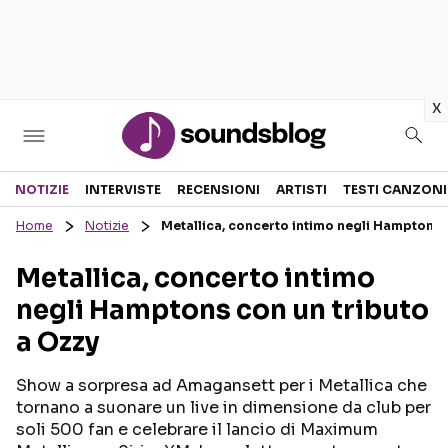
in
x
Sezioni
NOTIZIE
INTERVISTE
RECENSIONI
ARTISTI
TESTI CANZONI
Home
Notizie
Metallica, concerto intimo negli Hamptons 
NOTIZIE
ARTISTI
Metallica, concerto intimo
RECENSIONI MUSICALI
TESTI CANZONI
negli Hamptons con un tributo
INTERVISTE
TOUR ED EVENTI
a Ozzy
GOSSIP E CURIOSITÀ
TALENT SHOW
Show a sorpresa ad Amagansett per i Metallica che
tornano a suonare un live in dimensione da club per
soli 500 fan e celebrare il lancio di Maximum