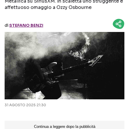
Metallica su SiriusXM. In scaletta uno struggente e
affettuoso omaggio a Ozzy Osbourne
Seguici sui social
di
STEFANO BENZI
31 AGOSTO 2025 21:30